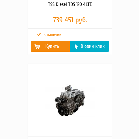
TSS Diesel TDS 120 4LTE
739 451 руб.
В наличии
Купить
В один клик
Вентилятор, Ø (мм),
осевой
тип
Мощность
120
номинальная, кВт
Пусковое устройство
электростартер 24В
(стартер)
Тип топливного
одноразовый фильтр
фильтра
Тип воздушного
фильтроэлемент
фильтра
Ёмкость масляной
13
системы (л)
Удельный расход
0.3
масла (г/кВт*ч)
Тип масляного
одноразовый фильтр
фильтра