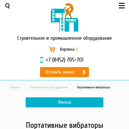
Меню
О компании
Услуги
Новости и акции
Строительное
и промышленное оборудование
Доставка и оплата
Сервис
Корзина
0
Контакты
+7 (8452) 705-701
Каталог
Оставить заявку
Садовая техника
Промышленный обогрев
Каталог
Строительное оборудование
Портативные вибраторы
Строительные материалы
Строительные леса
Фильтр
Моечное оборудование
Запчасти для малой
механизации
Портативные вибраторы
Окрасочное оборудование