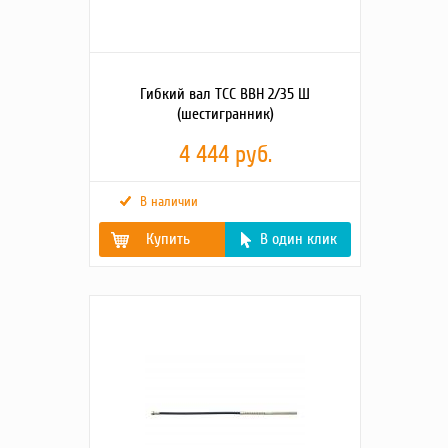
Гибкий вал ТСС ВВН 2/35 Ш
(шестигранник)
4 444 руб.
В наличии
Купить
В один клик
Габаритные размеры
1550х220х60
упаковки (Д;Ш;В; мм)
Диаметр
35
вибронаконечника,
мм
Длина гибк. вала с
2
вибронаконечником,
м
Длина гибкого вала, м
1,69
Тип соединения
Шестигранное
Масса, кг
4.8