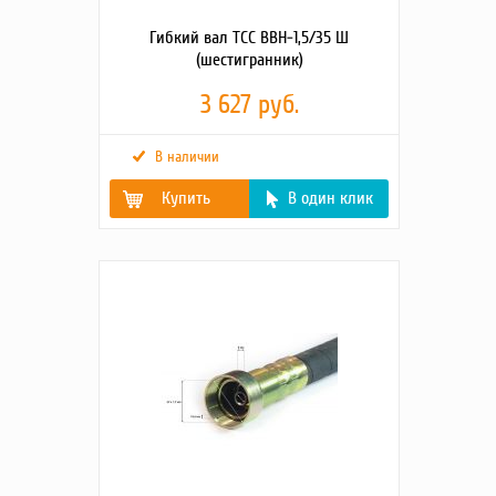
Гибкий вал ТСС ВВН-1,5/35 Ш
(шестигранник)
3 627 руб.
В наличии
Купить
В один клик
Габаритные размеры
1550х220х60
упаковки (Д;Ш;В; мм)
Диаметр
35
вибронаконечника,
мм
Длина гибк. вала с
1,5
вибронаконечником,
м
Длина гибкого вала, м
1,19
Тип соединения
Шестигранное
Масса, кг
4.8
Вид оборудования
Портативный