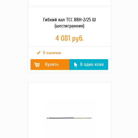
Гибкий вал ТСС ВВН-2/25 Ш
(шестигранник)
4 081 руб.
В наличии
Купить
В один клик
Габаритные размеры
1550х220х60
упаковки (Д;Ш;В; мм)
Диаметр
25
вибронаконечника,
мм
Длина гибк. вала с
2
вибронаконечником,
м
Длина гибкого вала, м
1,69
Тип соединения
Шестигранное
Масса, кг
4
Вид оборудования
Портативный