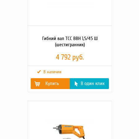
Вид оборудования
Портативный
Гибкий вал ТСС ВВН 1,5/45 Ш
(шестигранник)
4 792 руб.
В наличии
Купить
В один клик
Габаритные
1550х220х60
размеры упаковки
(Д;Ш;В; мм)
Картинки2
https://tss.ru/upload/iblock/a0b/14wtfjgn
https://tss.ru/upload/iblock/f8a/sve5fbwp
Производитель
ТСС
Диаметр
45
вибронаконечника,
мм