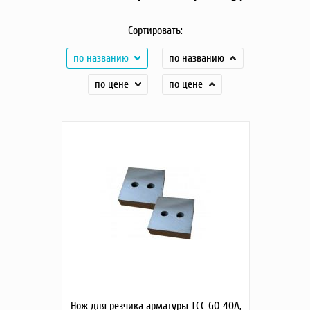
Насосы
Сортировать:
Грузоподъемное оборудование
Силовая техника
по названию
по названию
Складское оснащение
по цене
по цене
Строительное оборудование
Электростанции
Блок-контейнеры
Строительное оборудование
Сварочное оборудование
Материалы и комплектующие
Двигатели
Синхронные генераторы
Кабины дезинфекции
Нож для резчика арматуры ТСС GQ 40A,