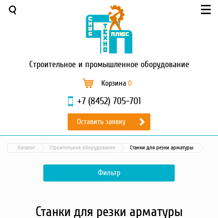
Меню
О компании
Услуги
Новости и акции
Строительное
и промышленное оборудование
Доставка и оплата
Сервис
Корзина
0
Контакты
+7 (8452) 705-701
Каталог
Оставить заявку
Садовая техника
Промышленный обогрев
Каталог
Строительное оборудование
Станки для резки арматуры
Строительные материалы
Строительные леса
Фильтр
Моечное оборудование
Запчасти для малой
механизации
Станки для резки арматуры
Окрасочное оборудование