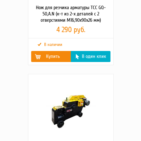
Нож для резчика арматуры ТСС GQ-
50,A.N (к-т из 2-х деталей с 2
отверстиями М16,90х90х26 мм)
4 290 руб.
В наличии
Купить
В один клик
Габаритные размеры
95х95х55
упаковки (Д;Ш;В; мм)
Вес брутто (кг)
3.1
Масса, кг
3.05
Детальное описание
Комплект из 2 шт: с 2
товара2
-мя отверстиями,
размеры 90х90х26 мм.
2 отв М16 .Вес
комплекта =3,05 кг