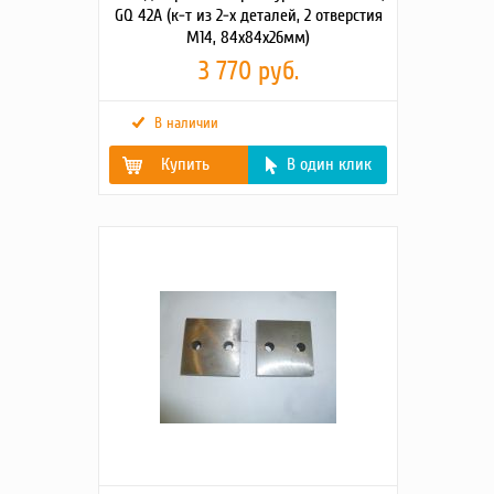
GQ 42A (к-т из 2-х деталей, 2 отверстия
М14, 84х84х26мм)
3 770 руб.
В наличии
Купить
В один клик
Габаритные
90х90х55
размеры
упаковки
(Д;Ш;В; мм)
Картинки2
https://tss.ru/upload/iblock/158/524cxqspqa7amh6q6
Вес брутто
2.7
(кг)
Масса, кг
3
Детальное
Сталь. Вес =2,7 кг Комплект из 2-х деталей, Разме
описание
резьбовых отверстия М14 х2,0, межцентровое расст
товара2
=45 мм и 45 мм от нижней и верхней части ножа .