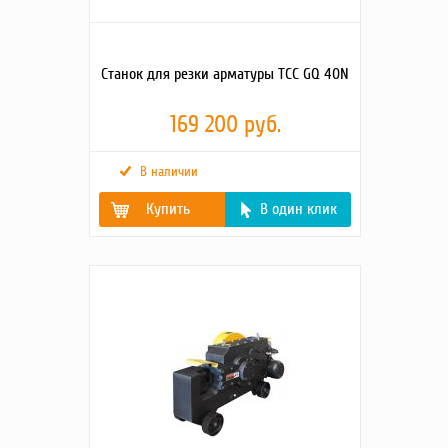
Станок для резки арматуры ТСС GQ 40N
169 200 руб.
В наличии
Купить
В один клик
Габаритные
1330х530х870
размеры
упаковки
(Д;Ш;В; мм)
Макс. диам.
36
арматуры,
мм
Гарантия,
12
срок (мес)
Напряжение
380
(В)
Картинки2
https://tss.ru/upload/iblock/3aa/4fccvj4ut8wp8yn1c
Габаритные
1250х480х700