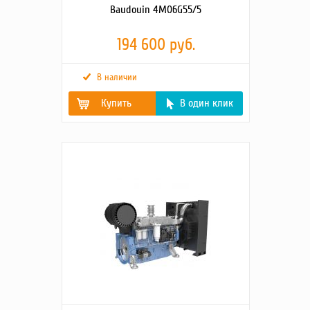
Baudouin 4M06G55/5
194 600 руб.
В наличии
Купить
В один клик
Гарантия, срок (мес)
36 месяцев/2000 моточасов
Вентилятор, Ø (мм),
Осевой
тип
Мощность
48
номинальная, кВт
Пусковое устройство
Электростартер 12 В
(стартер)
Ёмкость масляной
7.3
системы (л)
Удельный расход
0.4
масла (г/кВт*ч)
Тип масляного
Одноразовый фильтр
фильтра
Рекомендуемый тип
SAE 15W40/10W30
масла
Зарядный генератор
50